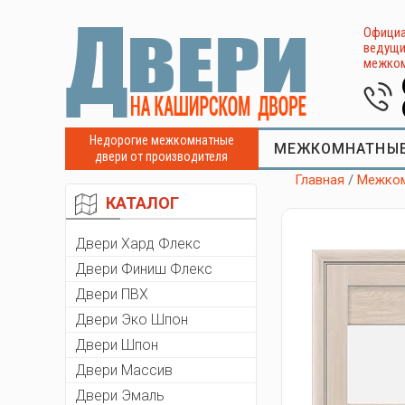
Официа
ведущи
межком
Недорогие межкомнатные
МЕЖКОМНАТНЫЕ
двери от производителя
Главная
/
Межком
КАТАЛОГ
Двери Хард Флекс
Двери Финиш Флекс
Двери ПВХ
Двери Эко Шпон
Двери Шпон
Двери Массив
Двери Эмаль