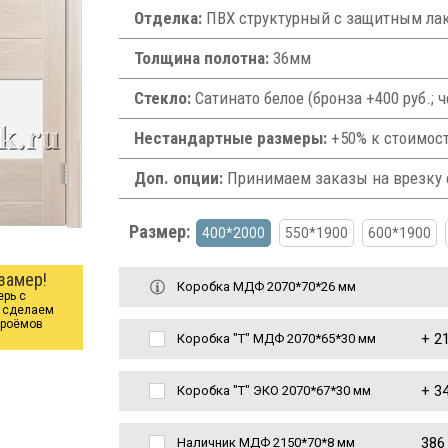
Отделка:
ПВХ структурный с защитным лак
Толщина полотна:
36мм
Стекло:
Сатинато белое (бронза +400 руб.;
Нестандартные размеры:
+50% к стоимост
Доп. опции:
Принимаем заказы на врезку ф
Размер:
400*2000
550*1900
600*1900
замер!
Коробка МДФ 2070*70*26 мм
ерь с
ы сделаем
проёмов
+
21
Коробка "Т" МДФ 2070*65*30 мм
+
34
Коробка "Т" ЭКО 2070*67*30 мм
386
Наличник МДФ 2150*70*8 мм