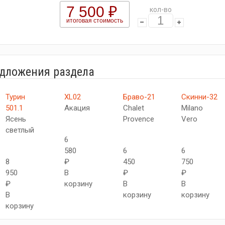
7 500 ₽
кол-во
итоговая стоимость
едложения раздела
Турин
XL02
Браво-21
Скинни-32
501.1
Акация
Chalet
Milano
Ясень
Provence
Vero
светлый
6
580
6
6
8
₽
450
750
950
В
₽
₽
₽
корзину
В
В
В
корзину
корзину
корзину