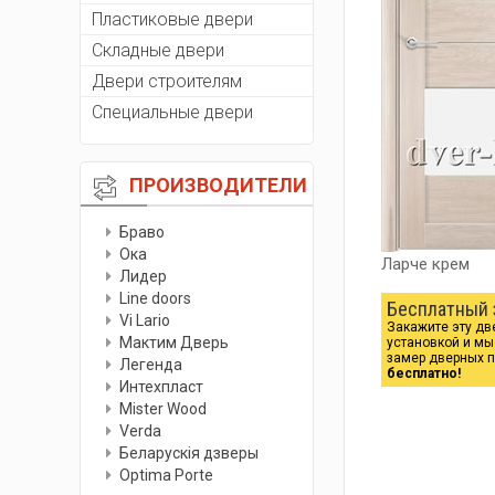
Пластиковые двери
Складные двери
Двери строителям
Специальные двери
ПРОИЗВОДИТЕЛИ
Браво
Ока
Ларче крем
Лидер
Line doors
Бесплатный 
Vi Lario
Закажите эту дв
Мактим Дверь
установкой и м
замер дверных 
Легенда
бесплатно!
Интехпласт
Мister Wood
Verda
Беларускiя дзверы
Optima Porte