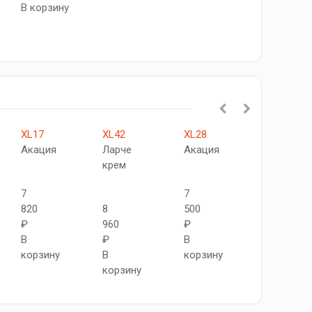
В корзину
XL17
XL42
XL28
Турин
Акация
Ларче
Акация
507
крем
Ясень
светлый
7
7
820
8
500
₽
960
₽
8
В
₽
В
950
корзину
В
корзину
₽
корзину
В
корзину