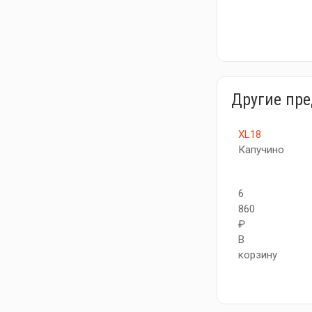
Другие пр
XL18
Капучино
6
860
₽
В
корзину