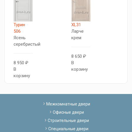
Турин
XL31
X
506
Ларче
Л
Ясень
крем
к
серебристый
8 650 ₽
7
8 950 ₽
В
В
В
корзину
к
корзину
Межкомнатные двери
Офисные двери
Строительные двери
Специальные двери