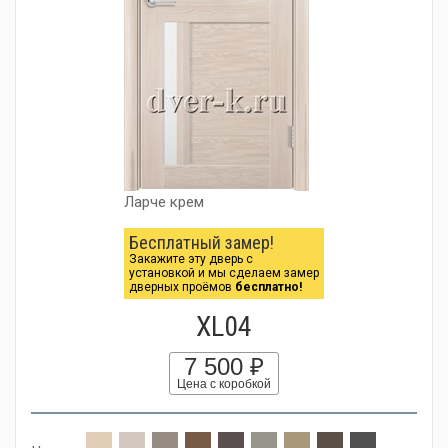
Ларче крем
Бесплатный замер!
Закажите эту дверь с
установкой и мы сделаем замер
дверных проёмов
бесплатно!
XL04
7 500 ₽
Цена с коробкой