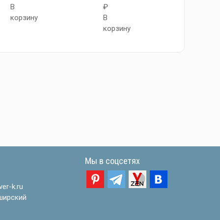
В
₽
В
корзину
В
корзи
корзину
Мы в соцсетях
er-k.ru
ширский