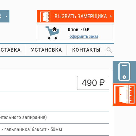
К
ВЫЗВАТЬ ЗАМЕРЩИКА
0
тов. -
0 ₽
0
оформить заказ
СТАВКА
УСТАНОВКА
КОНТАКТЫ
490 ₽
ительного запирания)
 - гальваника; бэксет - 50мм