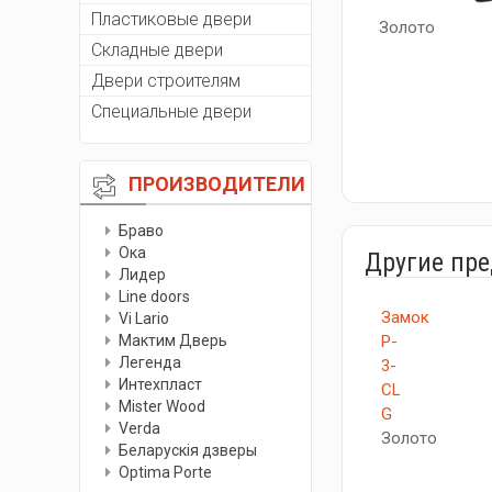
Пластиковые двери
Золото
Складные двери
Двери строителям
Специальные двери
ПРОИЗВОДИТЕЛИ
Браво
Ока
Другие пр
Лидер
Line doors
Замок
Vi Lario
Мактим Дверь
P-
Легенда
3-
Интехпласт
CL
Мister Wood
G
Verda
Золото
Беларускiя дзверы
Optima Porte