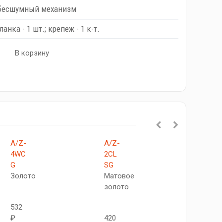
бесшумный механизм
анка - 1 шт.; крепеж - 1 к-т.
В корзину
A/Z-
A/Z-
3091
4WC
2CL
SB
G
SG
Матов
Золото
Матовое
золот
золото
532
560
₽
420
₽