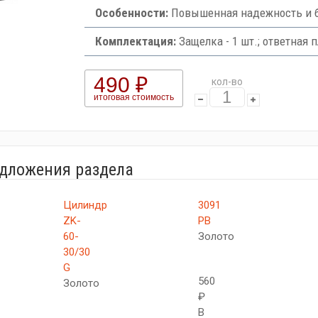
Особенности:
Повышенная надежность и 
Комплектация:
Защелка - 1 шт.; ответная пл
490 ₽
кол-во
итоговая стоимость
едложения раздела
Цилиндр
3091
ZK-
PB
60-
Золото
30/30
G
560
Золото
₽
В