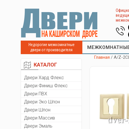
Официа
ведущи
межком
Недорогие межкомнатные
МЕЖКОМНАТНЫЕ
двери от производителя
Главная
/ A/Z-2C
КАТАЛОГ
Двери Хард Флекс
Двери Финиш Флекс
Двери ПВХ
Двери Эко Шпон
Двери Шпон
Двери Массив
Двери Эмаль