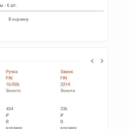
ы - 6 шт.
В корзину
Ручка
Замок
A/Z-
FIN
FIN
2CL
16/006
2014
G
Золото
Золото
Золот
434
336
420
₽
₽
₽
В
В
В
корзину
корзину
корзи