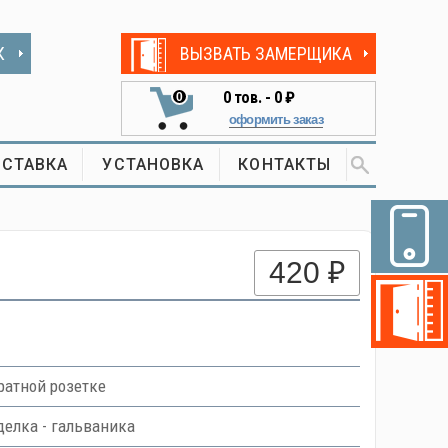
К
ВЫЗВАТЬ ЗАМЕРЩИКА
0
тов. -
0 ₽
0
оформить заказ
СТАВКА
УСТАНОВКА
КОНТАКТЫ
420 ₽
атной розетке
делка - гальваника