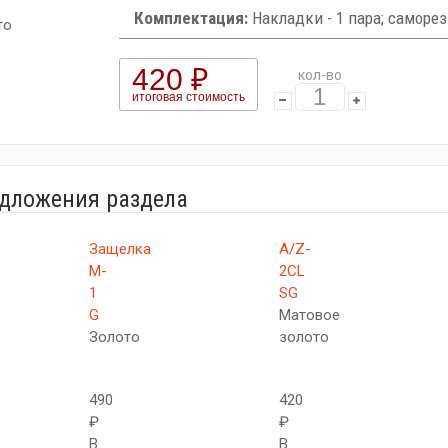
Комплектация:
Накладки - 1 пара; саморез
то
420 ₽
кол-во
итоговая стоимость
едложения раздела
Защелка
A/Z-
M-
2CL
1
SG
G
Матовое
Золото
золото
490
420
₽
₽
В
В