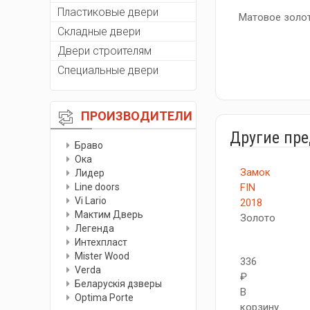
Пластиковые двери
Матовое золо
Складные двери
Двери строителям
Специальные двери
ПРОИЗВОДИТЕЛИ
Другие пр
Браво
Ока
Замок
Лидер
Line doors
FIN
Vi Lario
2018
Мактим Дверь
Золото
Легенда
Интехпласт
Мister Wood
336
Verda
₽
Беларускiя дзверы
В
Optima Porte
корзину