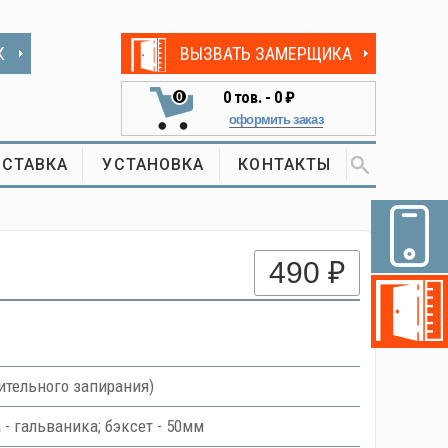
К
ВЫЗВАТЬ ЗАМЕРЩИКА
0
тов. -
0 ₽
0
оформить заказ
СТАВКА
УСТАНОВКА
КОНТАКТЫ
490 ₽
ительного запирания)
 - гальваника; бэксет - 50мм