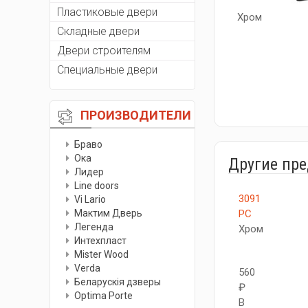
Пластиковые двери
Хром
Складные двери
Двери строителям
Специальные двери
ПРОИЗВОДИТЕЛИ
Браво
Ока
Другие пр
Лидер
Line doors
3091
Vi Lario
Мактим Дверь
PC
Легенда
Хром
Интехпласт
Мister Wood
Verda
560
Беларускiя дзверы
₽
Optima Porte
В