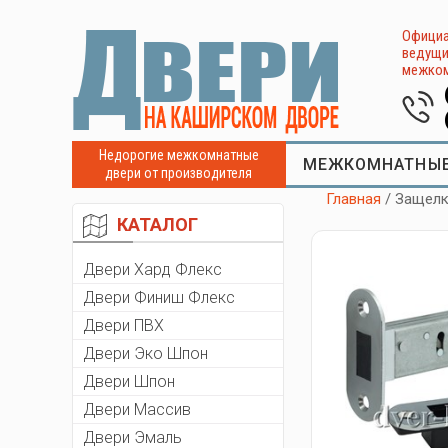
Официа
ведущи
межком
Недорогие межкомнатные
МЕЖКОМНАТНЫЕ
двери от производителя
Главная
/ Защелк
КАТАЛОГ
Двери Хард Флекс
Двери Финиш Флекс
Двери ПВХ
Двери Эко Шпон
Двери Шпон
Двери Массив
Двери Эмаль