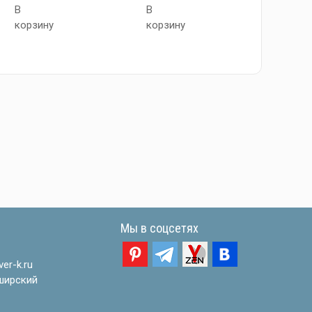
В
В
₽
корзину
корзину
В
корзи
Мы в соцсетях
er-k.ru
ширский