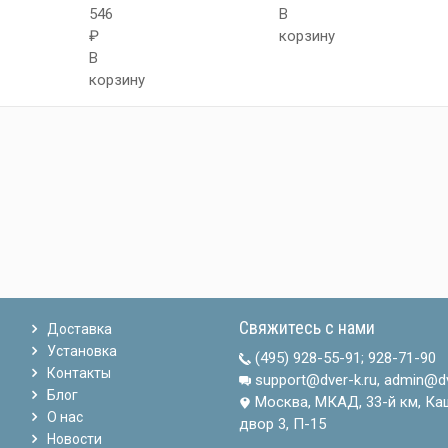
546
В
₽
корзину
В
корзину
Свяжитесь с нами
Доставка
Установка
(495) 928-55-91
;
928-71-90
Контакты
support@dver-k.ru, admin@dv
Блог
Москва, МКАД, 33-й км, Ка
О нас
двор 3, П-15
Новости