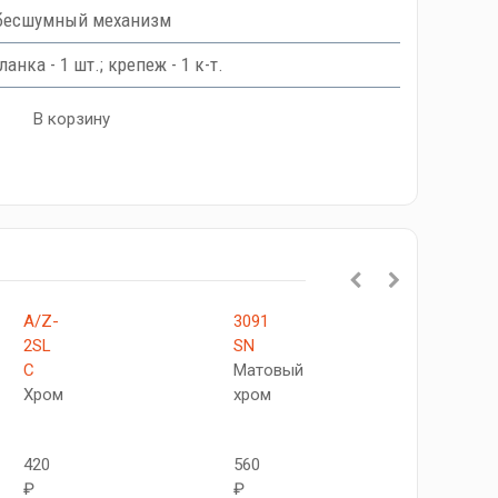
бесшумный механизм
анка - 1 шт.; крепеж - 1 к-т.
В корзину
A/Z-
3091
Защел
2SL
SN
M-
C
Матовый
1
Хром
хром
C
Хром
420
560
₽
₽
490