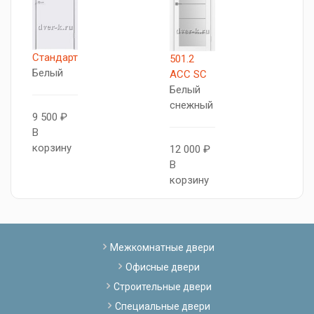
Стандарт
501.2
С
Белый
АСС SC
W
Белый
снежный
9 500 ₽
8
В
В
корзину
12 000 ₽
к
В
корзину
Межкомнатные двери
Офисные двери
Строительные двери
Специальные двери