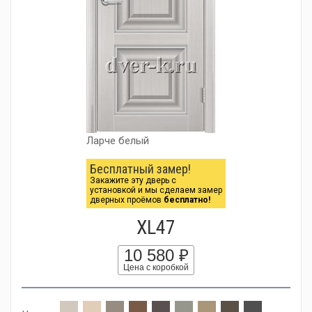
Ларче белый
Бесплатный замер!
Закажите эту дверь с
установкой и мы сделаем замер
дверных проёмов
бесплатно!
XL47
10 580 ₽
Цена с коробкой