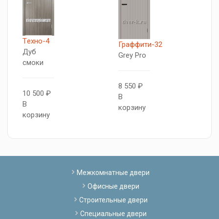
Tехно-4
X
Граффити-32
Дуб
Д
Grey Pro
смоки
с
8 550 ₽
10 500 ₽
7
В
В
В
корзину
корзину
к
Межкомнатные двери
Офисные двери
Строительные двери
Специальные двери