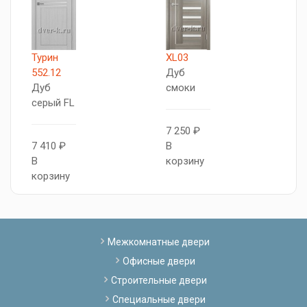
Турин
XL03
X
552.12
Дуб
Б
Дуб
смоки
серый FL
6
7 250 ₽
В
7 410 ₽
В
к
В
корзину
корзину
Межкомнатные двери
Офисные двери
Строительные двери
Специальные двери