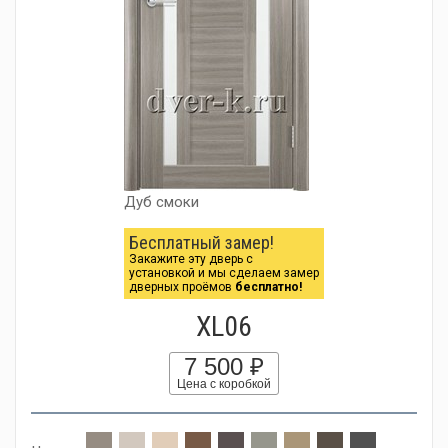
Дуб смоки
Бесплатный замер!
Закажите эту дверь с
установкой и мы сделаем замер
дверных проёмов
бесплатно!
XL06
7 500 ₽
Цена с коробкой