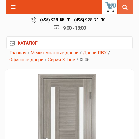
0
(495) 928-55-91
(495) 928-71-90
9:00 - 18:00
КАТАЛОГ
Главная
/
Межкомнатные двери
/
Двери ПВХ
/
Офисные двери
/
Серия X-Line
/ XL06