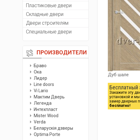
Пластиковые двери
Складные двери
Двери строителям
Специальные двери
ПРОИЗВОДИТЕЛИ
Браво
Ока
Дуб шале
Лидер
Line doors
Бесплатный 
Vi Lario
Закажите эту дв
Мактим Дверь
установкой и м
замер дверных 
Легенда
бесплатно!
Интехпласт
Мister Wood
Verda
Беларускiя дзверы
Optima Porte