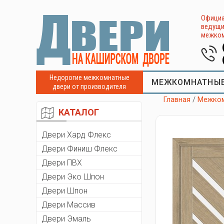
Официа
ведущи
межком
Недорогие межкомнатные
МЕЖКОМНАТНЫЕ
двери от производителя
Главная
/
Межком
КАТАЛОГ
Двери Хард Флекс
Двери Финиш Флекс
Двери ПВХ
Двери Эко Шпон
Двери Шпон
Двери Массив
Двери Эмаль