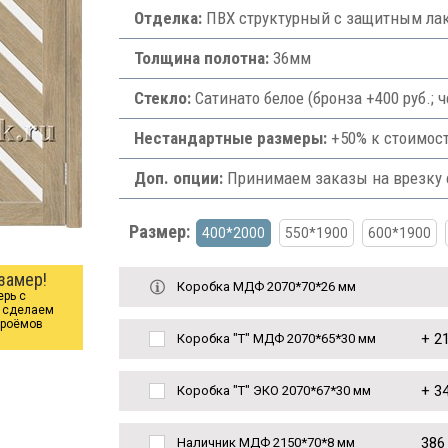
Отделка:
ПВХ структурный с защитным лак
Толщина полотна:
36мм
Стекло:
Сатинато белое (бронза +400 руб.;
Нестандартные размеры:
+50% к стоимост
Доп. опции:
Принимаем заказы на врезку ф
Размер:
400*2000
550*1900
600*1900
замер!
Коробка МДФ 2070*70*26 мм
ерь с
ы сделаем
проёмов
+
21
Коробка "Т" МДФ 2070*65*30 мм
+
34
Коробка "Т" ЭКО 2070*67*30 мм
386
Наличник МДФ 2150*70*8 мм