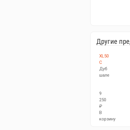
Другие пр
XL50
C
Дуб
шале
9
250
₽
В
корзину