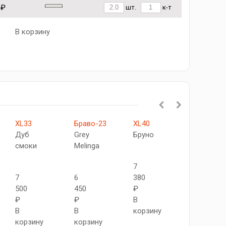
 ₽
шт.
к-т
В корзину
XL33
Браво-23
XL40
XL24
Дуб
Grey
Бруно
C
смоки
Melinga
Дуб
седой
7
7
6
380
500
450
₽
8
₽
₽
В
960
В
В
корзину
₽
корзину
корзину
В