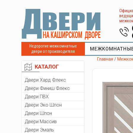
Официа
ведущи
межком
Недорогие межкомнатные
МЕЖКОМНАТНЫЕ
двери от производителя
Главная
/
Межком
КАТАЛОГ
Двери Хард Флекс
Двери Финиш Флекс
Двери ПВХ
Двери Эко Шпон
Двери Шпон
Двери Массив
Двери Эмаль