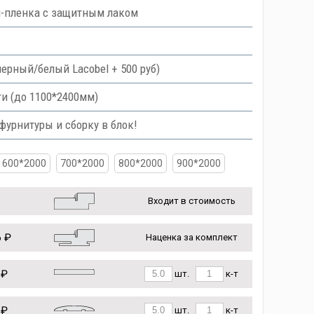
ш-пленка с защитным лаком
 черный/белый Lacobel + 500 руб)
и (до 1100*2400мм)
урнитуры и сборку в блок!
600*2000
700*2000
800*2000
900*2000
Входит в стоимость
 ₽
Наценка за комплект
 ₽
шт.
к-т
 ₽
шт.
к-т