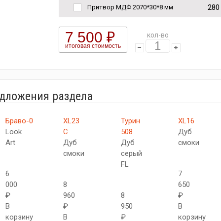
280
Притвор МДФ 2070*30*8 мм
7 500 ₽
кол-во
итоговая стоимость
едложения раздела
Браво-0
XL23
Турин
XL16
Look
C
508
Дуб
Art
Дуб
Дуб
смоки
смоки
серый
FL
6
7
000
8
650
₽
960
8
₽
В
₽
950
В
корзину
В
₽
корзину