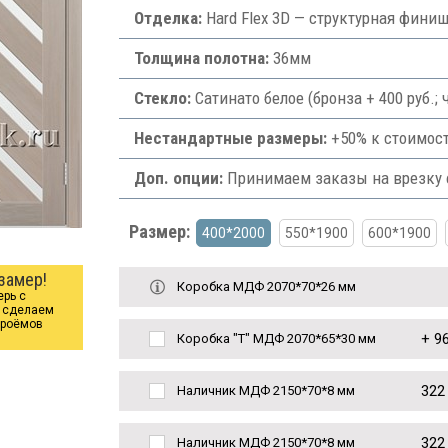
Отделка:
Hard Flex 3D — структурная фини
Толщина полотна:
36мм
Стекло:
Сатинато белое (бронза + 400 руб.;
Нестандартные размеры:
+50% к стоимост
Доп. опции:
Принимаем заказы на врезку ф
Размер:
400*2000
550*1900
600*1900
замер!
Коробка МДФ 2070*70*26 мм
ерь с
ы сделаем
проёмов
+
96
Коробка "Т" МДФ 2070*65*30 мм
322
Наличник МДФ 2150*70*8 мм
322
Наличник МДФ 2150*70*8 мм