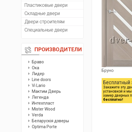
Пластиковые двери
Складные двери
Двери строителям
Специальные двери
ПРОИЗВОДИТЕЛИ
Браво
Ока
Бруно
Лидер
Line doors
Бесплатный 
Vi Lario
Закажите эту дв
Мактим Дверь
установкой и м
замер дверных 
Легенда
бесплатно!
Интехпласт
Мister Wood
Verda
Беларускiя дзверы
Optima Porte