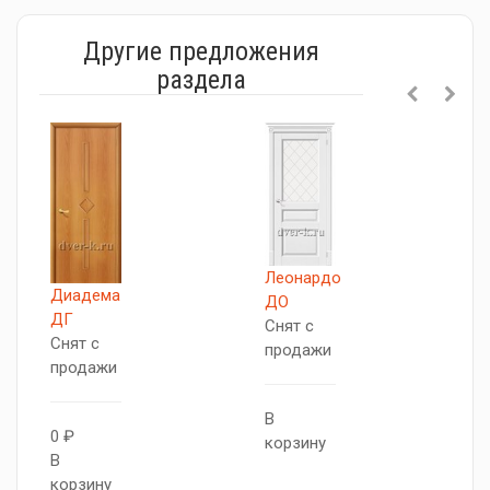
Другие предложения
раздела
Леонардо
Диадема
В
ДО
ДГ
Ф
Снят с
Снят с
С
продажи
продажи
п
В
0 ₽
В
корзину
В
к
корзину