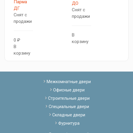
Парма
А
ДО
ДГ
С
Снят с
Снят с
п
продажи
продажи
0
В
0 ₽
В
корзину
В
к
корзину
Межкомнатные двери
Офисные двери
Строительные двери
Специальные двери
Складные двери
Фурнитура