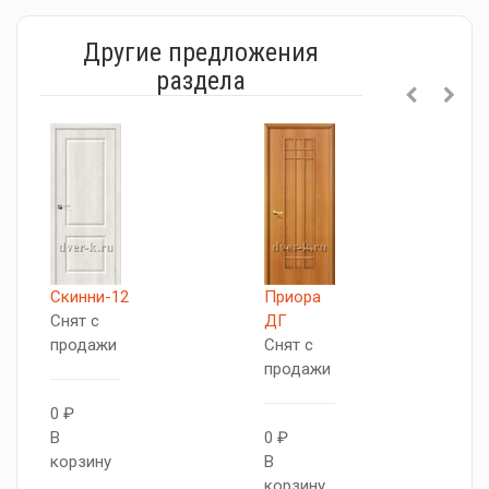
Другие предложения
раздела
П
Скинни-12
Приора
Д
Снят с
ДГ
С
продажи
Снят с
п
продажи
0 ₽
В
В
0 ₽
к
корзину
В
корзину