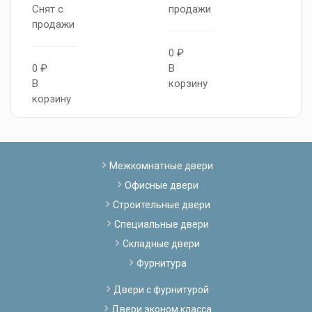
Снят с
продажи
С
продажи
п
0 ₽
0 ₽
В
В
В
корзину
к
корзину
Межкомнатные двери
Офисные двери
Строительные двери
Специальные двери
Складные двери
Фурнитура
Двери с фурнитурой
Двери эконом класса