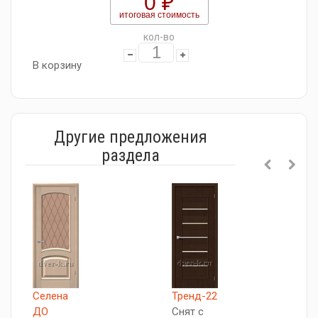
0 ₽
итоговая стоимость
кол-во
В корзину
Другие предложения
раздела
Селена
Тренд-22
С
ДО
Снят с