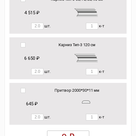
4 515 ₽
шт.
к-т
Карниз Тип-3 120 см
6 650 ₽
шт.
к-т
Притвор 2000*30*11 мм
645 ₽
шт.
к-т