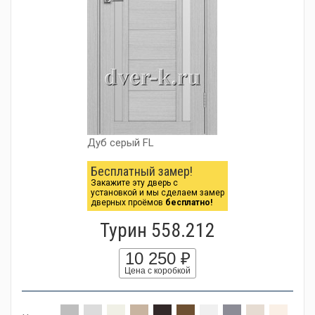
Дуб серый FL
Бесплатный замер!
Закажите эту дверь с
установкой и мы сделаем замер
дверных проёмов
бесплатно!
Турин 558.212
10 250 ₽
Цена с коробкой