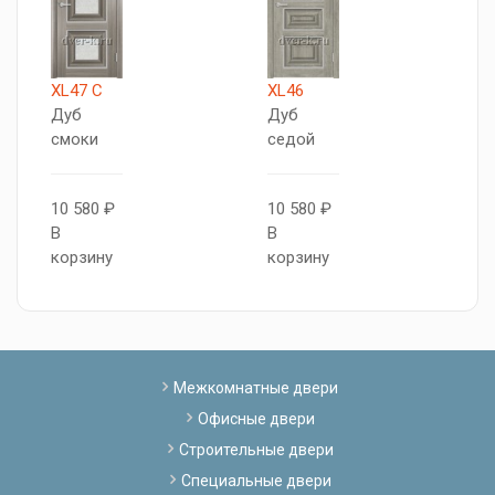
XL47 C
XL46
Т
Дуб
Дуб
5
смоки
седой
Д
с
10 580 ₽
10 580 ₽
В
В
8
корзину
корзину
В
к
Межкомнатные двери
Офисные двери
Строительные двери
Специальные двери