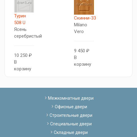
Турин
Т
Скинни-33
508 U
5
Milano
Ясень
Б
Vero
серебристый
1
9 450 ₽
10 250 ₽
В
В
В
к
корзину
корзину
Межкомнатные двери
Офисные двери
Строительные двери
Специальные двери
Складные двери