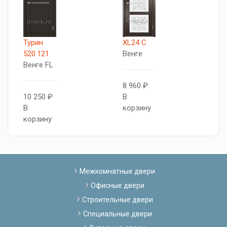
Турин
XL24 C
X
520.121
Венге
В
Венге FL
8 960 ₽
7
10 250 ₽
В
В
В
корзину
к
корзину
Межкомнатные двери
Офисные двери
Строительные двери
Специальные двери