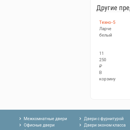
Другие пр
Tехно-5
Ларче
белый
11
250
₽
В
корзину
Межкомнатные двери
Двери с фурнитурой
Офисные двери
Двери эконом класса