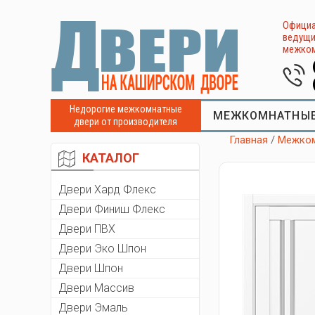
Официа
ведущи
межком
Недорогие межкомнатные
МЕЖКОМНАТНЫЕ
двери от производителя
Главная
/
Межком
КАТАЛОГ
Двери Хард Флекс
Двери Финиш Флекс
Двери ПВХ
Двери Эко Шпон
Двери Шпон
Двери Массив
Двери Эмаль