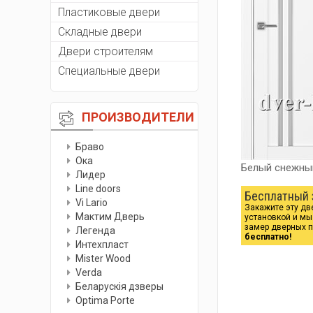
Пластиковые двери
Складные двери
Двери строителям
Специальные двери
ПРОИЗВОДИТЕЛИ
Браво
Ока
Белый снежны
Лидер
Line doors
Бесплатный 
Vi Lario
Закажите эту дв
Мактим Дверь
установкой и м
замер дверных 
Легенда
бесплатно!
Интехпласт
Мister Wood
Verda
Беларускiя дзверы
Optima Porte