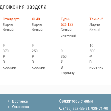
едложения раздела
Стандарт+
XL48
Турин
Tехно-2
Ларче
Ларче
526.122
Ларче
белый
белый
Белый
белый
снежный
9
9
10
370
250
9
500
₽
₽
350
₽
В
В
₽
В
корзину
корзину
В
корзину
корзину
Свяжитесь с нами
Доставка
Установка
(495) 928-55-91
;
928-71-90