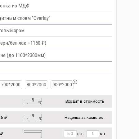
ленка из МДФ
тным слоем "Overlay"
товый хром
ерн/бел лак +1150 ₽)
не (до 1100*2300мм)
700*2000
800*2000
900*2000
Входит в стоимость
5 ₽
Наценка за комплект
 ₽
шт.
к-т