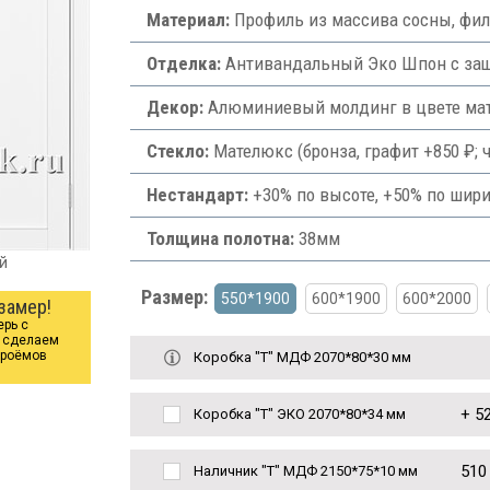
Материал:
Профиль из массива сосны, фи
Отделка:
Антивандальный Эко Шпон с защи
Декор:
Алюминиевый молдинг в цвете ма
Стекло:
Мателюкс (бронза, графит +850 ₽; ч
Нестандарт:
+30% по высоте, +50% по шири
Толщина полотна:
38мм
й
Размер:
550*1900
600*1900
600*2000
замер!
ерь с
ы сделаем
проёмов
Коробка "Т" МДФ 2070*80*30 мм
+
52
Коробка "Т" ЭКО 2070*80*34 мм
510
Наличник "Т" МДФ 2150*75*10 мм