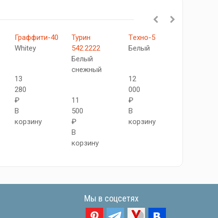
Граффити-40
Турин
Tехно-5
522.212
Whitey
542.2222
Белый
АПC
Белый
SG
снежный
Белый
13
12
снежный
280
000
₽
11
₽
В
500
В
11
корзину
₽
корзину
250
В
₽
корзину
В
корзину
Мы в соцсетях