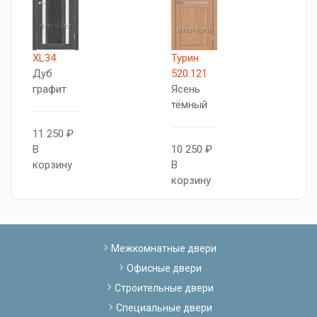
XL34
Турин
Т
Дуб
520.121
5
графит
Ясень
Я
тёмный
т
11 250 ₽
В
10 250 ₽
1
корзину
В
В
корзину
к
Межкомнатные двери
Офисные двери
Строительные двери
Специальные двери