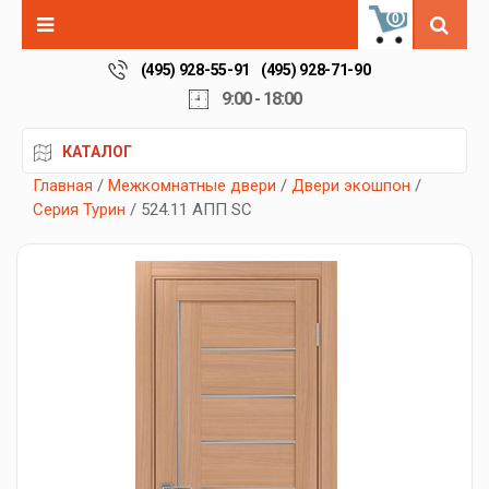
0
(495) 928-55-91
(495) 928-71-90
9:00 - 18:00
КАТАЛОГ
Главная
/
Межкомнатные двери
/
Двери экошпон
/
Серия Турин
/ 524.11 АПП SC