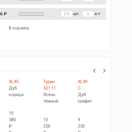
46 ₽
шт.
к-т
В корзину
XL45
Турин
XL49
XL49
Дуб
521.11
C
Дуб
корица
Ясень
Дуб
графит
тёмный
графит
10
9
580
10
9
250
₽
250
250
₽