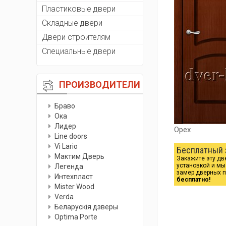
Пластиковые двери
Складные двери
Двери строителям
Специальные двери
ПРОИЗВОДИТЕЛИ
Браво
Ока
Лидер
Орех
Line doors
Vi Lario
Бесплатный 
Мактим Дверь
Закажите эту дв
установкой и м
Легенда
замер дверных 
Интехпласт
бесплатно!
Мister Wood
Verda
Беларускiя дзверы
Optima Porte