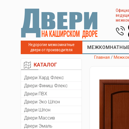
Официа
ведущи
межком
Недорогие межкомнатные
МЕЖКОМНАТНЫЕ
двери от производителя
Главная
/
Межком
КАТАЛОГ
Двери Хард Флекс
Двери Финиш Флекс
Двери ПВХ
Двери Эко Шпон
Двери Шпон
Двери Массив
Двери Эмаль