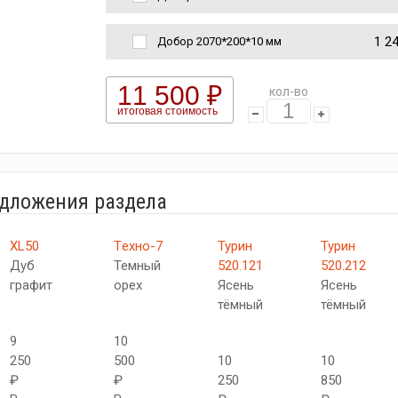
1 2
Добор 2070*200*10 мм
11 500 ₽
кол-во
итоговая стоимость
едложения раздела
XL50
Tехно-7
Турин
Турин
Дуб
Темный
520.121
520.212
графит
орех
Ясень
Ясень
тёмный
тёмный
9
10
250
500
10
10
₽
₽
250
850