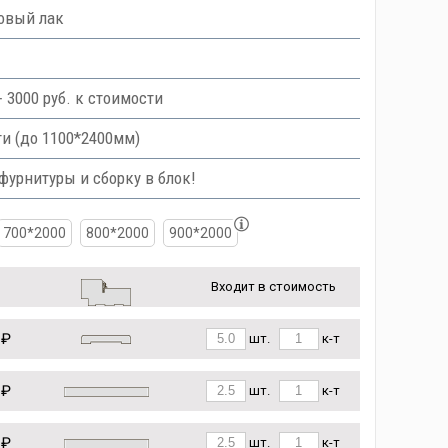
новый лак
 3000 руб. к стоимости
и (до 1100*2400мм)
урнитуры и сборку в блок!
700*2000
800*2000
900*2000
Входит в стоимость
 ₽
шт.
к-т
 ₽
шт.
к-т
 ₽
шт.
к-т