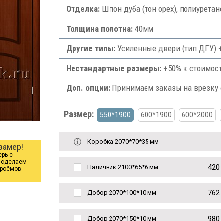
Отделка:
Шпон дуба (тон орех), полиурета
Толщина полотна:
40мм
Другие типы:
Усиленные двери (тип ДГУ) +
Нестандартные размеры:
+50% к стоимост
Доп. опции:
Принимаем заказы на врезку ф
Размер:
550*1900
600*1900
600*2000
Коробка 2070*70*35 мм
замер!
ерь с
ы сделаем
420
Наличник 2100*65*6 мм
проёмов
762
Добор 2070*100*10 мм
980
Добор 2070*150*10 мм