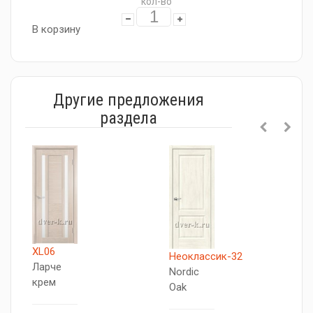
кол-во
В корзину
Другие предложения
раздела
XL06
Т
Неоклассик-32
Ларче
5
Nordic
крем
Я
Oak
с