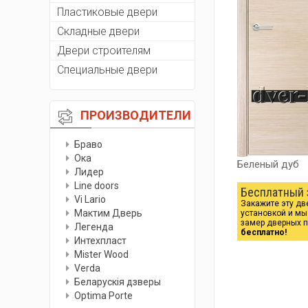
Пластиковые двери
Складные двери
Двери строителям
Специальные двери
ПРОИЗВОДИТЕЛИ
Браво
Ока
Беленый дуб
Лидер
Line doors
Бесплатный 
Vi Lario
Закажите эту дв
Мактим Дверь
установкой и м
замер дверных 
Легенда
бесплатно!
Интехпласт
Мister Wood
Verda
Беларускiя дзверы
Optima Porte