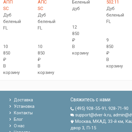
АПП
АПС
Беленый
502.11
SC
SC
дуб
Дуб
Дуб
Дуб
беленый
беленый
беленый
FL
12
FL
FL
850
₽
9
10
10
В
850
850
850
корзину
₽
₽
₽
В
В
В
корзину
корзину
корзину
Свяжитесь с нами
Доставка
Установка
(495) 928-55-91
;
928-71-90
Контакты
support@dver-k.ru, admin@dv
Блог
Москва, МКАД, 33-й км, Ка
О нас
двор 3, П-15