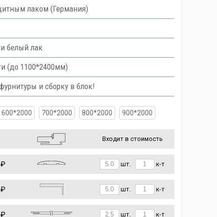
итным лаком (Германия)
ли белый лак
и (до 1100*2400мм)
урнитуры и сборку в блок!
600*2000
700*2000
800*2000
900*2000
Входит в стоимость
 ₽
шт.
к-т
 ₽
шт.
к-т
 ₽
шт.
к-т