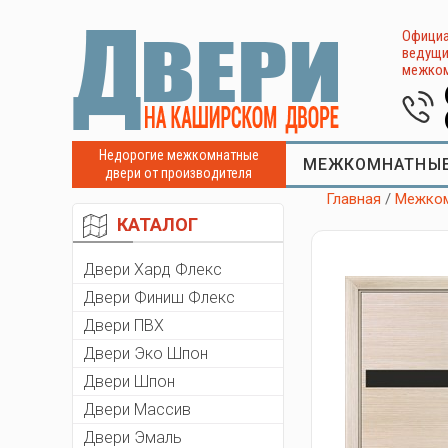
Официа
ведущи
межком
Недорогие межкомнатные
МЕЖКОМНАТНЫЕ
двери от производителя
Главная
/
Межком
КАТАЛОГ
Двери Хард Флекс
Двери Финиш Флекс
Двери ПВХ
Двери Эко Шпон
Двери Шпон
Двери Массив
Двери Эмаль