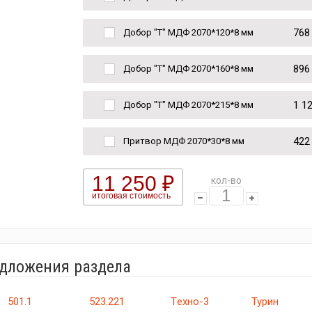
768
Добор "Т" МДФ 2070*120*8 мм
896
Добор "Т" МДФ 2070*160*8 мм
1 1
Добор "Т" МДФ 2070*215*8 мм
422
Притвор МДФ 2070*30*8 мм
11 250 ₽
кол-во
итоговая стоимость
едложения раздела
501.1
523.221
Tехно-3
Турин