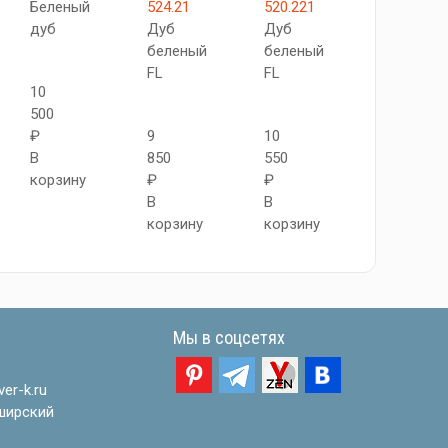
Беленый
524.21
520.221
АПП
дуб
Дуб
Дуб
SC
беленый
беленый
Дуб
FL
FL
беленый
10
FL
500
₽
9
10
В
850
550
10
корзину
₽
₽
550
В
В
₽
корзину
корзину
В
корзину
Мы в соцсетях
er-k.ru
ширский