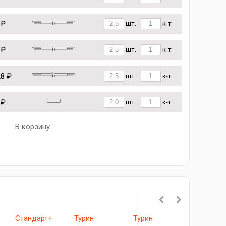
 ₽
шт.
к-т
 ₽
шт.
к-т
28 ₽
шт.
к-т
 ₽
шт.
к-т
В корзину
Стандарт+
Турин
Турин
523.111