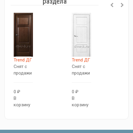
раздела
Д
Trend ДГ
Trend ДГ
Д
Снят с
Снят с
С
продажи
продажи
п
0 ₽
0 ₽
0
В
В
В
корзину
корзину
к