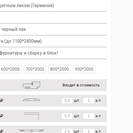
итным лаком (Германия)
и черный лак
и (до 1100*2400мм)
урнитуры и сборку в блок!
600*2000
700*2000
800*2000
900*2000
Входит в стоимость
 ₽
шт.
к-т
 ₽
шт.
к-т
 ₽
шт.
к-т