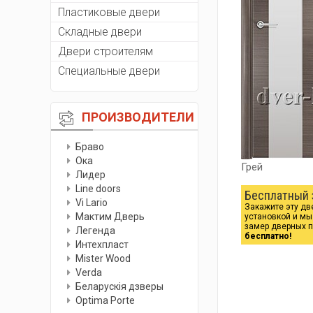
Пластиковые двери
Складные двери
Двери строителям
Специальные двери
ПРОИЗВОДИТЕЛИ
Браво
Ока
Грей
Лидер
Line doors
Бесплатный 
Vi Lario
Закажите эту дв
Мактим Дверь
установкой и м
замер дверных 
Легенда
бесплатно!
Интехпласт
Мister Wood
Verda
Беларускiя дзверы
Optima Porte