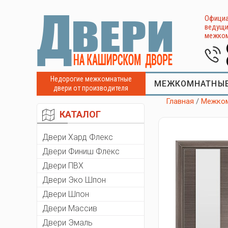
Официа
ведущи
межком
Недорогие межкомнатные
МЕЖКОМНАТНЫЕ
двери от производителя
Главная
/
Межком
КАТАЛОГ
Двери Хард Флекс
Двери Финиш Флекс
Двери ПВХ
Двери Эко Шпон
Двери Шпон
Двери Массив
Двери Эмаль