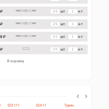
 ₽
шт.
к-т
 ₽
шт.
к-т
28 ₽
шт.
к-т
 ₽
шт.
к-т
В корзину
2
523.111
524.11
Турин
Граффити