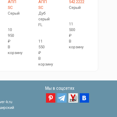
АПП
АПП
542.2222
Grace
SC
SC
Серый
Серый
Дуб
13
серый
11
280
FL
10
500
₽
950
₽
В
₽
11
В
корзину
В
550
корзину
корзину
₽
В
корзину
Мы в соцсетях
er-k.ru
ширский