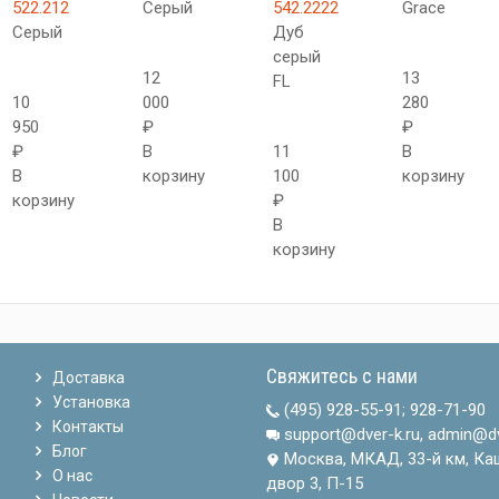
522.212
Серый
542.2222
Grace
Серый
Дуб
серый
12
13
FL
10
000
280
950
₽
₽
₽
В
11
В
В
корзину
100
корзину
корзину
₽
В
корзину
Свяжитесь с нами
Доставка
Установка
(495) 928-55-91
;
928-71-90
Контакты
support@dver-k.ru, admin@dv
Блог
Москва, МКАД, 33-й км, Ка
О нас
двор 3, П-15