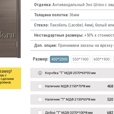
Отделка:
Антивандальный Эко Шпон с защ
Толщина полотна:
36мм
Стекло:
Лакобель (Lacobel, 4мм), белый ил
Нестандартные размеры:
+50% к стоимост
Доп. опции:
Принимаем заказы на врезку ф
Размер:
400*2000
550*1900
600*1900
замер!
Коробка "Т" МДФ 2070*65*30 мм
ерь с
ы сделаем
проёмов
468
Наличник МДФ 2150*70*8 мм
520
Наличник "Т" МДФ 2150*65*8 мм
682
Добор "Т" МДФ 2070*100*8 мм