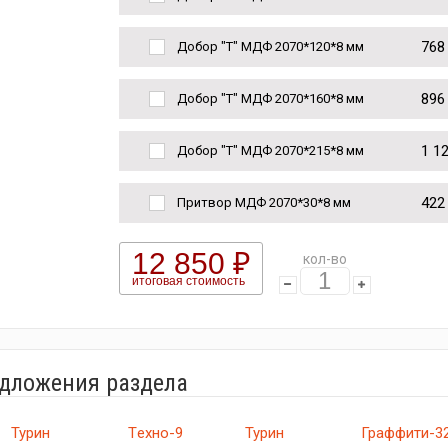
768
Добор "Т" МДФ 2070*120*8 мм
896
Добор "Т" МДФ 2070*160*8 мм
1 1
Добор "Т" МДФ 2070*215*8 мм
422
Притвор МДФ 2070*30*8 мм
12 850 ₽
кол-во
итоговая стоимость
едложения раздела
Турин
Tехно-9
Турин
Граффити-3