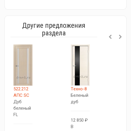
Другие предложения
раздела
522.212
Tехно-8
5
АПС SC
Беленый
А
Дуб
дуб
Д
беленый
б
FL
F
12 850 ₽
В