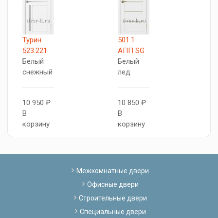
Турин
501.1
5
523.221
АПП SG
А
Белый
Белый
Б
снежный
лед
с
10 950 ₽
10 850 ₽
1
В
В
В
корзину
корзину
к
Межкомнатные двери
Офисные двери
Строительные двери
Специальные двери