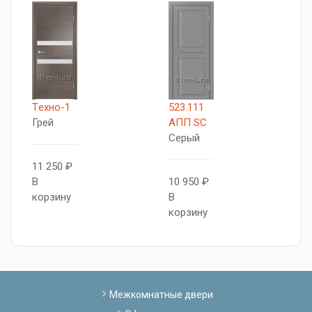
Tехно-1
523.111
X
Грей
АПП SC
Д
Серый
с
11 250 ₽
В
10 950 ₽
1
корзину
В
В
корзину
к
Межкомнатные двери