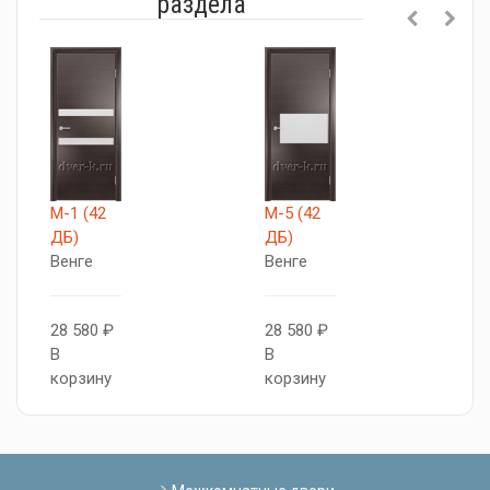
раздела
М-1 (42
М-5 (42
М
ДБ)
ДБ)
Д
Венге
Венге
В
28 580 ₽
28 580 ₽
2
В
В
В
корзину
корзину
к