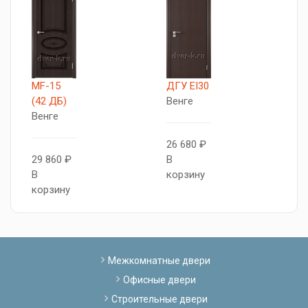
MF-15
ДГУ EI30
M
(42 ДБ)
Венге
(
Венге
В
26 680 ₽
29 860 ₽
В
2
В
корзину
В
корзину
к
Межкомнатные двери
Офисные двери
Строительные двери