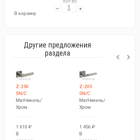
кол-во
В корзину
Другие предложения
раздела
Z-250
Z-205
SN/C
SN/C
МатНикель/
МатНикель/
Хром
Хром
1 610 ₽
1 456 ₽
В
В