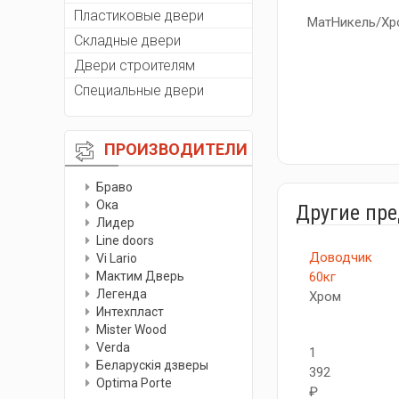
Пластиковые двери
МатНикель/Хр
Складные двери
Двери строителям
Специальные двери
ПРОИЗВОДИТЕЛИ
Браво
Ока
Другие пр
Лидер
Line doors
Доводчик
Vi Lario
Мактим Дверь
60кг
Легенда
Хром
Интехпласт
Мister Wood
Verda
1
Беларускiя дзверы
392
Optima Porte
₽