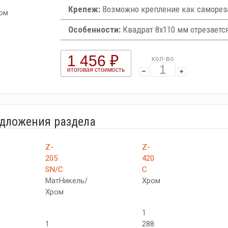
Крепеж:
Возможно крепление как самореза
ом
Особенности:
Квадрат 8х110 мм отрезаетс
1 456 ₽
кол-во
итоговая стоимость
едложения раздела
Z-
Z-
205
420
SN/C
C
МатНикель/
Хром
Хром
1
1
288