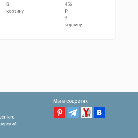
В
456
288
корзину
₽
₽
В
В
корзину
корзи
Мы в соцсетях
er-k.ru
ширский