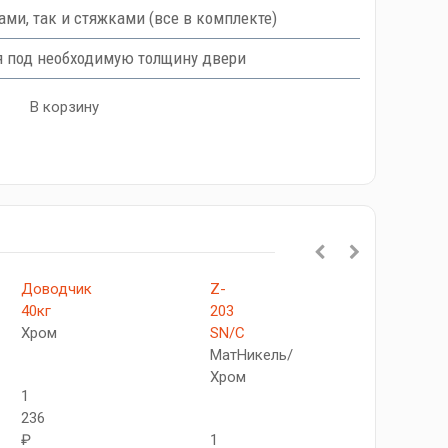
ми, так и стяжками (все в комплекте)
я под необходимую толщину двери
В корзину
Доводчик
Z-
Z-
40кг
203
420
Хром
SN/C
SC
МатНикель/
Матов
Хром
хром
1
236
₽
1
1