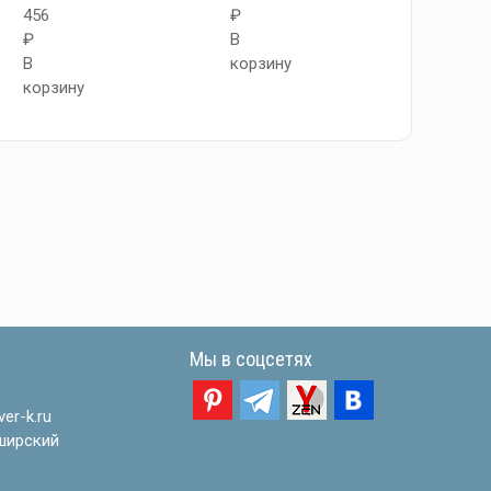
456
₽
₽
₽
В
В
В
корзину
корзи
корзину
Мы в соцсетях
er-k.ru
ширский