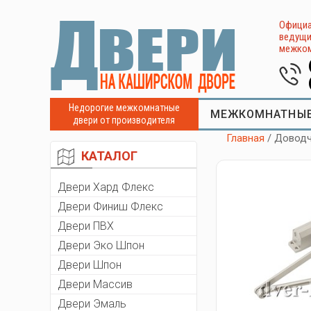
Официа
ведущи
межком
Недорогие межкомнатные
МЕЖКОМНАТНЫЕ
двери от производителя
Главная
/ Доводч
КАТАЛОГ
Двери Хард Флекс
Двери Финиш Флекс
Двери ПВХ
Двери Эко Шпон
Двери Шпон
Двери Массив
Двери Эмаль