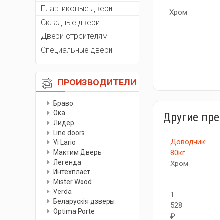
Пластиковые двери
Хром
Складные двери
Двери строителям
Специальные двери
ПРОИЗВОДИТЕЛИ
Браво
Ока
Другие пр
Лидер
Line doors
Доводчик
Vi Lario
Мактим Дверь
80кг
Легенда
Хром
Интехпласт
Мister Wood
Verda
1
Беларускiя дзверы
528
Optima Porte
₽