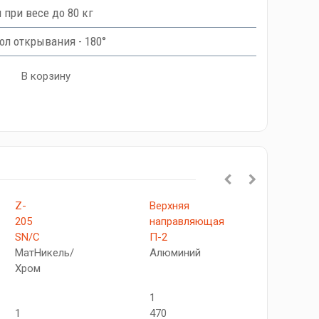
при весе до 80 кг
ол открывания - 180°
В корзину
Z-
Верхняя
Z-
205
направляющая
420
SN/C
П-2
C
МатНикель/
Алюминий
Хром
Хром
1
1
1
470
288