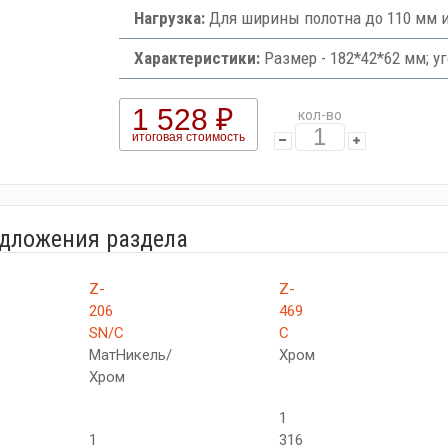
Нагрузка:
Для ширины полотна до 110 мм и 
Характеристики:
Размер - 182*42*62 мм; уг
1 528 ₽
кол-во
итоговая стоимость
едложения раздела
Z-
Z-
206
469
SN/C
C
МатНикель/
Хром
Хром
1
1
316