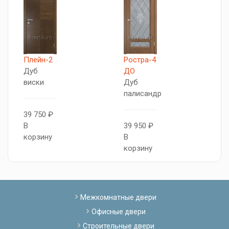
Плейн-2
Ростра-4
П
Дуб
ДО
Д
виски
Дуб
к
палисандр
39 750 ₽
3
В
39 950 ₽
В
корзину
В
к
корзину
Межкомнатные двери
Офисные двери
Строительные двери