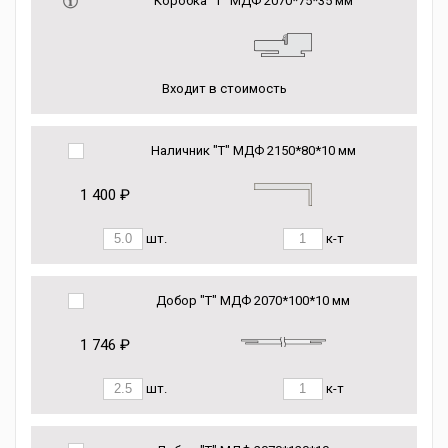
Коробка “Т” МДФ 2070*75*35 мм
Входит в стоимость
Наличник "Т" МДФ 2150*80*10 мм
1 400 ₽
шт.
к-т
Добор "Т" МДФ 2070*100*10 мм
1 746 ₽
шт.
к-т