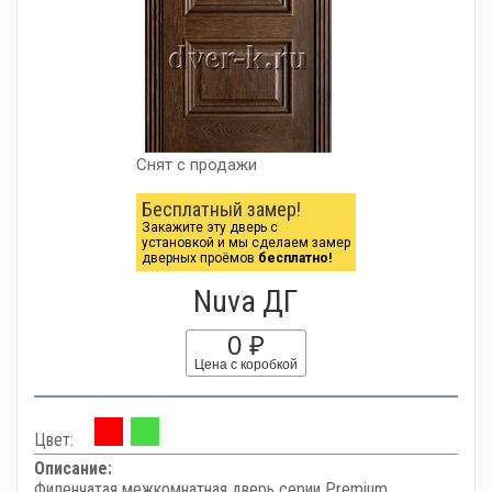
Снят с продажи
Бесплатный замер!
Закажите эту дверь с
установкой и мы сделаем замер
дверных проёмов
бесплатно!
Nuva ДГ
0 ₽
Цена с коробкой
Цвет:
Описание:
Филенчатая межкомнатная дверь серии Premium