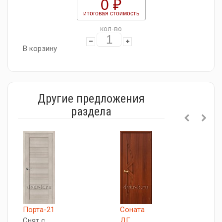
0 ₽
итоговая стоимость
кол-во
В корзину
Другие предложения
раздела
Порта-21
Соната
Т
Снят с
ДГ
С