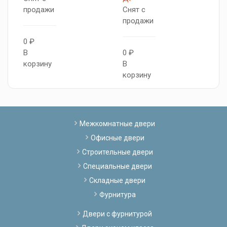
продажи
Снят с
п
продажи
0 ₽
0
В
0 ₽
В
корзину
В
к
корзину
Межкомнатные двери
Офисные двери
Строительные двери
Специальные двери
Складные двери
Фурнитура
Двери с фурнитурой