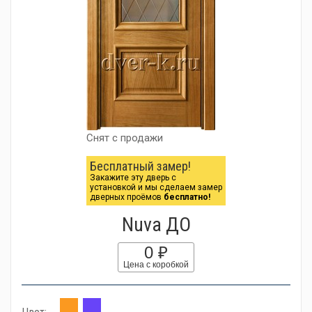
Снят с продажи
Бесплатный замер!
Закажите эту дверь с
установкой и мы сделаем замер
дверных проёмов
бесплатно!
Nuva ДО
0 ₽
Цена с коробкой