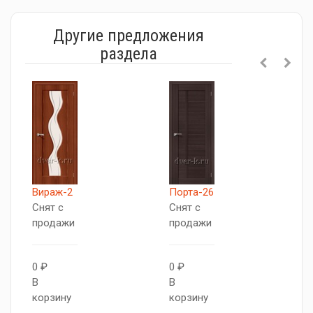
Другие предложения
раздела
Вираж-2
Порта-26
L
Снят с
Снят с
С
продажи
продажи
п
0 ₽
0 ₽
0
В
В
В
корзину
корзину
к