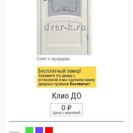
Снят с продажи
Бесплатный замер!
Закажите эту дверь с
установкой и мы сделаем замер
дверных проёмов
бесплатно!
Клио ДО
0 ₽
Цена с коробкой