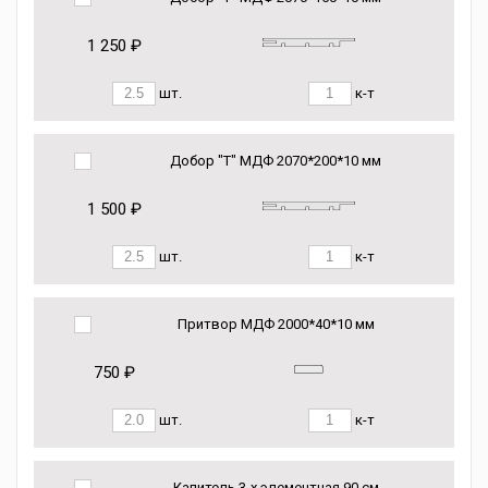
1 250 ₽
шт.
к-т
Добор "Т" МДФ 2070*200*10 мм
1 500 ₽
шт.
к-т
Притвор МДФ 2000*40*10 мм
750 ₽
шт.
к-т
Капитель 3-х элементная 90 см