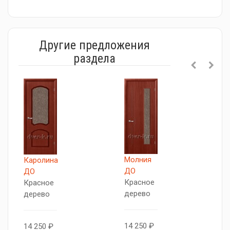
Другие предложения
раздела
А
Молния
Каролина
Д
ДО
ДО
М
Красное
Красное
дерево
дерево
1
В
14 250 ₽
14 250 ₽
к