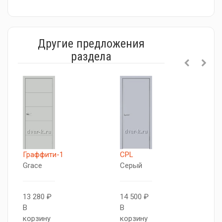
Другие предложения
раздела
Граффити-1
CPL
Г
Grace
Серый
G
13 280 ₽
14 500 ₽
1
В
В
В
корзину
корзину
к