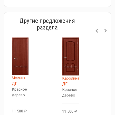
Другие предложения
раздела
Молния
Каролина
А
ДГ
ДГ
Д
Красное
Красное
М
дерево
дерево
1
11 500 ₽
11 500 ₽
В