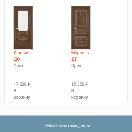
Ювелия
Марсель
П
ДО
ДГ
Д
Орех
Орех
О
17 500 ₽
15 350 ₽
1
В
В
В
корзину
корзину
к
Межкомнатные двери