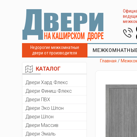
Официа
ведущи
межком
Недорогие межкомнатные
МЕЖКОМНАТНЫЕ
двери от производителя
Главная
/
Межком
КАТАЛОГ
Двери Хард Флекс
Двери Финиш Флекс
Двери ПВХ
Двери Эко Шпон
Двери Шпон
Двери Массив
Двери Эмаль