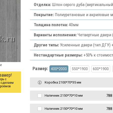
Отделка:
Шпон серого дуба (вертикальный
Покрытие:
Полиуретановые и акриловые м
Толщина полотна:
40мм
Варианты исполнения:
Четвертные двери (
Другие типы:
Усиленные двери (тип ДГУ) +
Нестандартные размеры:
+50% к стоимос
и
Размер:
400*2000
550*1900
600*1900
замер!
ерь с
Коробка 2100*70*35 мм
ы сделаем
проёмов
788
Наличник 2150*70*10 мм
788
Наличник 2150*70*10 мм