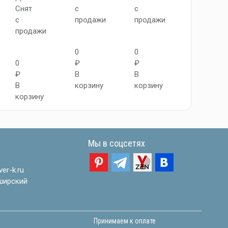
Снят
с
с
Снят
с
продажи
продажи
с
продажи
продажи
0
0
0
₽
₽
0
₽
В
В
₽
В
корзину
корзину
В
корзину
корзину
Мы в соцсетях
er-k.ru
ширский
Принимаем к оплате