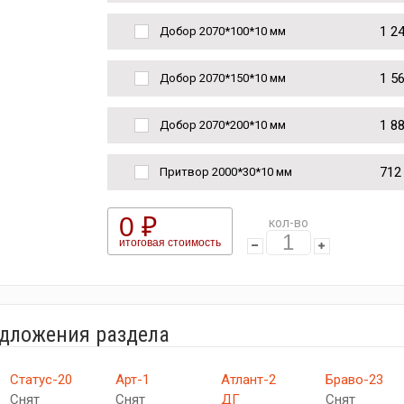
1 2
Добор 2070*100*10 мм
1 5
Добор 2070*150*10 мм
1 8
Добор 2070*200*10 мм
712
Притвор 2000*30*10 мм
0 ₽
кол-во
итоговая стоимость
едложения раздела
Статус-20
Арт-1
Атлант-2
Браво-23
Снят
Снят
ДГ
Снят