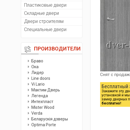
Пластиковые двери
Складные двери
Двери строителям
Специальные двери
ПРОИЗВОДИТЕЛИ
Браво
Ока
Лидер
Снят с продаж
Line doors
Vi Lario
Бесплатный 
Мактим Дверь
Закажите эту дв
установкой и м
Легенда
замер дверных 
Интехпласт
бесплатно!
Мister Wood
Verda
Беларускiя дзверы
Optima Porte