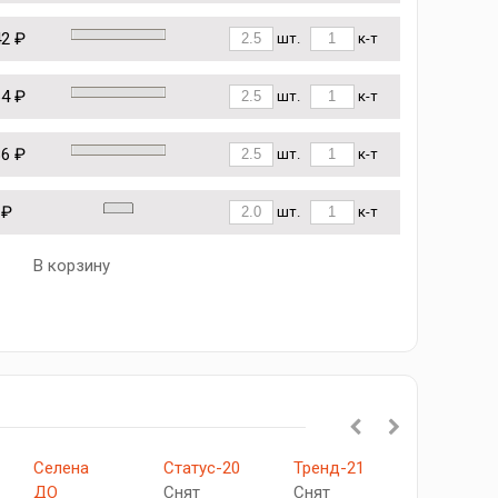
42 ₽
шт.
к-т
64 ₽
шт.
к-т
86 ₽
шт.
к-т
 ₽
шт.
к-т
В корзину
Селена
Статус-20
Тренд-21
Приора
ДО
Снят
Снят
ДО