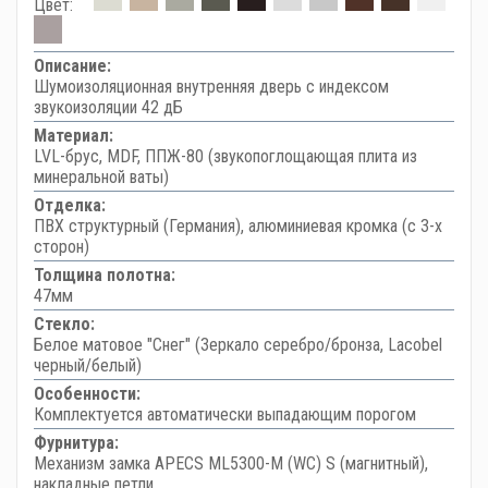
Цвет:
Описание:
Шумоизоляционная внутренняя дверь с индексом
звукоизоляции 42 дБ
Материал:
LVL-брус, MDF, ППЖ-80 (звукопоглощающая плита из
минеральной ваты)
Отделка:
ПВХ структурный (Германия), алюминиевая кромка (с 3-х
сторон)
Толщина полотна:
47мм
Стекло:
Белое матовое "Снег" (Зеркало серебро/бронза, Lacobel
черный/белый)
Особенности:
Комплектуется автоматически выпадающим порогом
Фурнитура:
Механизм замка APECS ML5300-M (WC) S (магнитный),
накладные петли