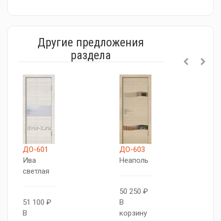
Другие предложения
раздела
ДО-601
ДО-603
Д
Ива
Неаполь
И
светлая
с
50 250 ₽
51 100 ₽
В
5
В
корзину
В