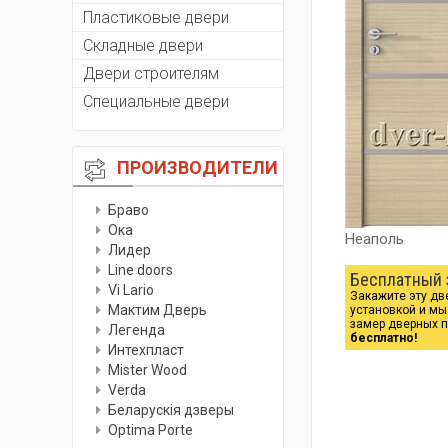
Пластиковые двери
Складные двери
Двери строителям
Специальные двери
ПРОИЗВОДИТЕЛИ
Браво
Ока
Неаполь
Лидер
Line doors
Бесплатный 
Vi Lario
Закажите эту дв
Мактим Дверь
установкой и м
замер дверных 
Легенда
бесплатно!
Интехпласт
Мister Wood
Verda
Беларускiя дзверы
Optima Porte