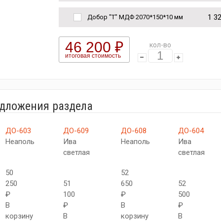
1 3
Добор "Т" МДФ 2070*150*10 мм
46 200 ₽
кол-во
итоговая стоимость
едложения раздела
ДО-603
ДО-609
ДО-608
ДО-604
Неаполь
Ива
Неаполь
Ива
светлая
светлая
50
52
250
51
650
52
₽
100
₽
500
В
₽
В
₽
корзину
В
корзину
В