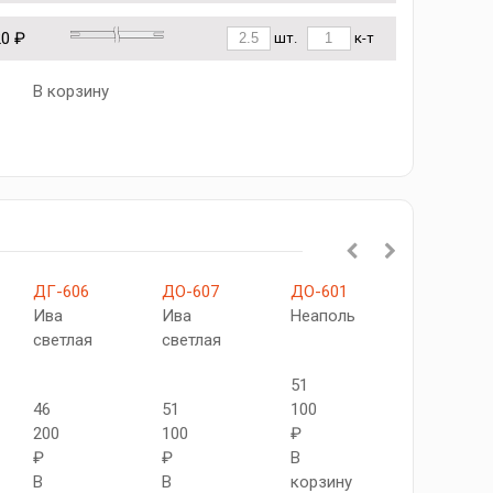
20 ₽
шт.
к-т
В корзину
ДГ-606
ДО-607
ДО-601
ДО-603
Ива
Ива
Неаполь
Ива
светлая
светлая
светлая
51
46
51
100
50
200
100
₽
250
₽
₽
В
₽
В
В
корзину
В