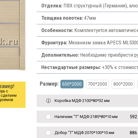
Отделка:
ПВХ структурный (Германия), алю
Толщина полотна:
47мм
Особенности:
Комплектуется автоматиче
Фурнитура:
Механизм замка APECS ML5300-
Дополнительно:
Необходимо приобрести р
Нестандартные размеры:
+30% к стоимост
Размер:
600*2000
700*2000
800*2000
замер!
ерь с
ы сделаем
проёмов
Коробка МДФ 2100*80*32 мм
592
Наличник "Т" МДФ 2185*80*10 мм
886
Добор "Т" МДФ 2070*100*10 мм