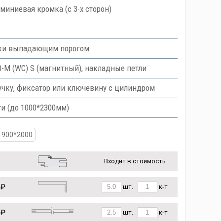
миниевая кромка (с 3-х сторон)
ски выпадающим порогом
M (WC) S (магнитный), накладные петли
учку, фиксатор или ключевину с цилиндром
и (до 1000*2300мм)
900*2000
Входит в стоимость
 ₽
шт.
к-т
 ₽
шт.
к-т