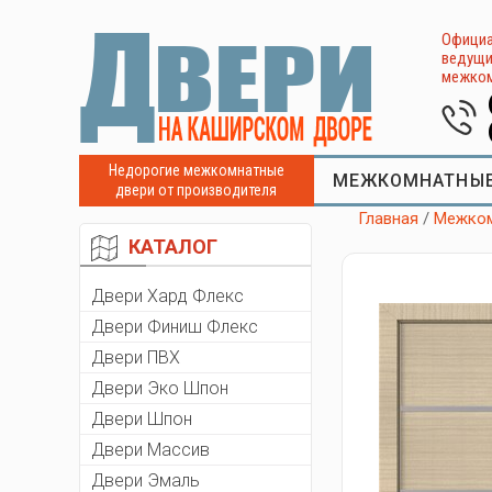
Официа
ведущи
межком
Недорогие межкомнатные
МЕЖКОМНАТНЫЕ
двери от производителя
Главная
/
Межком
КАТАЛОГ
Двери Хард Флекс
Двери Финиш Флекс
Двери ПВХ
Двери Эко Шпон
Двери Шпон
Двери Массив
Двери Эмаль