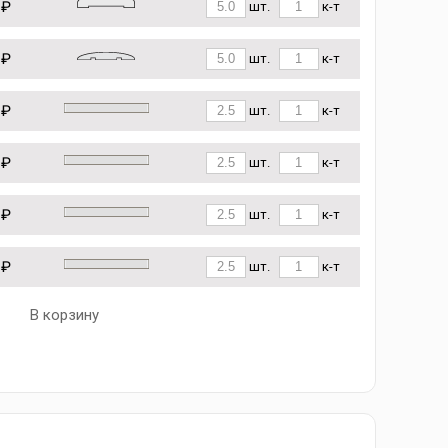
 ₽
шт.
к-т
 ₽
шт.
к-т
 ₽
шт.
к-т
 ₽
шт.
к-т
 ₽
шт.
к-т
 ₽
шт.
к-т
В корзину