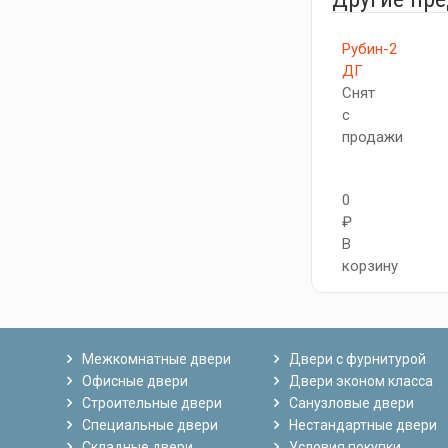
Рубин-2
ДГ
Снят
с
продажи
0
₽
В
корзину
Межкомнатные двери
Двери с фурнитурой
Офисные двери
Двери эконом класса
Строительные двери
Санузловые двери
Специальные двери
Нестандартные двери
Складные двери
Условия покупки