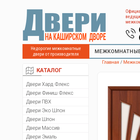
Официа
ведущи
межком
Недорогие межкомнатные
МЕЖКОМНАТНЫЕ
двери от производителя
Главная
/
Межком
КАТАЛОГ
Двери Хард Флекс
Двери Финиш Флекс
Двери ПВХ
Двери Эко Шпон
Двери Шпон
Двери Массив
Двери Эмаль