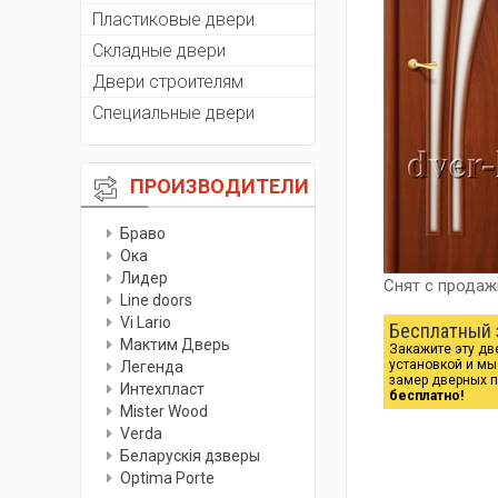
Пластиковые двери
Складные двери
Двери строителям
Специальные двери
ПРОИЗВОДИТЕЛИ
Браво
Ока
Лидер
Снят с продаж
Line doors
Vi Lario
Бесплатный 
Мактим Дверь
Закажите эту дв
установкой и м
Легенда
замер дверных 
Интехпласт
бесплатно!
Мister Wood
Verda
Беларускiя дзверы
Optima Porte