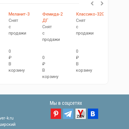
Меланит-3
Фемида-2
Классико-32G...
Аква
Снят
ДГ
Снят
Снят
с
Снят
с
с
продажи
с
продажи
продажи
продажи
0
0
0
₽
0
₽
₽
В
₽
В
В
корзину
В
корзину
корзину
корзину
Мы в соцсетях
er-k.ru
ширский