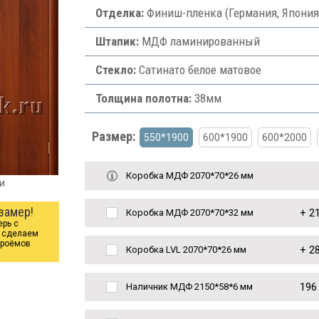
Отделка:
Финиш-пленка (Германия, Япония
Штапик:
МДФ ламинированный
Стекло:
Сатинато белое матовое
Толщина полотна:
38мм
Размер:
550*1900
600*1900
600*2000
Коробка МДФ 2070*70*26 мм
и
замер!
+
21
Коробка МДФ 2070*70*32 мм
ерь с
ы сделаем
проёмов
+
28
Коробка LVL 2070*70*26 мм
196
Наличник МДФ 2150*58*6 мм