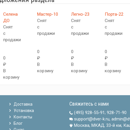
Селена
Мастер-10
Легно-23
Порта-22
ДО
Снят
Снят
Снят
Снят
с
с
с
с
продажи
продажи
продажи
продажи
0
0
0
0
₽
₽
₽
₽
В
В
В
В
корзину
корзину
корзину
корзину
Свяжитесь с нами
Доставка
Установка
(495) 928-55-91
;
928-71-90
Контакты
support@dver-k.ru, admin@dv
Блог
Москва, МКАД, 33-й км, Ка
О нас