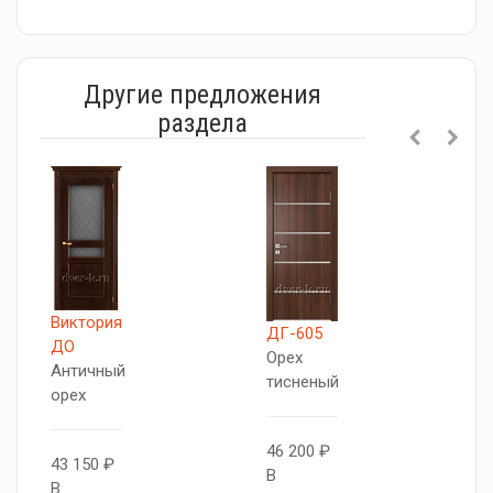
Другие предложения
раздела
Виктория
А
ДГ-605
ДО
Д
Орех
Античный
А
тисненый
орех
о
46 200 ₽
43 150 ₽
4
В
В
В