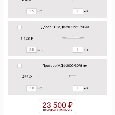
896 ₽
шт.
к-т
Добор "Т" МДФ 2070*215*8 мм
1 128 ₽
шт.
к-т
Притвор МДФ 2000*30*8 мм
422 ₽
шт.
к-т
23 500 ₽
итоговая стоимость