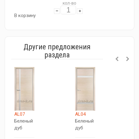
кол-во
В корзину
Другие предложения
раздела
AL07
AL04
A
Беленый
Беленый
Б
дуб
дуб
д