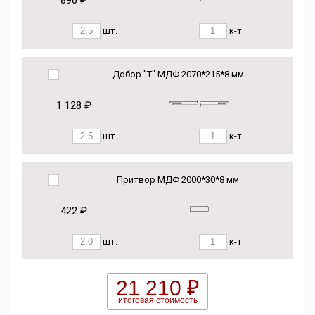
896 ₽
шт.
к-т
Добор "Т" МДФ 2070*215*8 мм
1 128 ₽
шт.
к-т
Притвор МДФ 2000*30*8 мм
422 ₽
шт.
к-т
21 210 ₽
итоговая стоимость