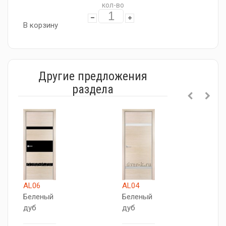
кол-во
В корзину
Другие предложения
раздела
AL06
AL04
A
Беленый
Беленый
Б
дуб
дуб
д