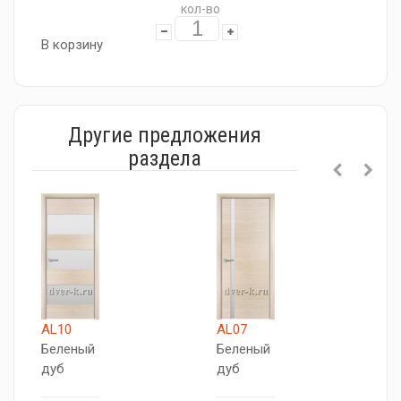
кол-во
В корзину
Другие предложения
раздела
AL10
AL07
A
Беленый
Беленый
Б
дуб
дуб
д