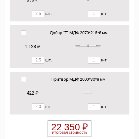
896 ₽
шт.
к-т
Добор "Т" МДФ 2070*215*8 мм
1 128 ₽
шт.
к-т
Притвор МДФ 2000*30*8 мм
422 ₽
шт.
к-т
22 350 ₽
итоговая стоимость