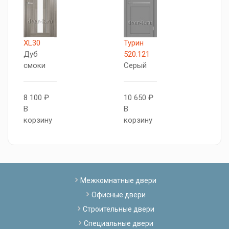
XL30
Турин
X
Дуб
520.121
Д
смоки
Серый
с
8 100 ₽
10 650 ₽
8
В
В
В
корзину
корзину
к
Межкомнатные двери
Офисные двери
Строительные двери
Специальные двери