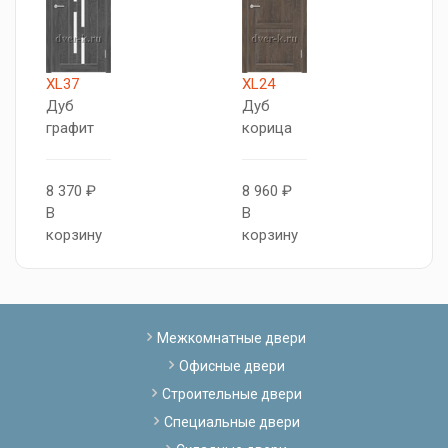
XL37
XL24
X
Дуб
Дуб
Д
графит
корица
к
8 370 ₽
8 960 ₽
7
В
В
В
корзину
корзину
к
Межкомнатные двери
Офисные двери
Строительные двери
Специальные двери